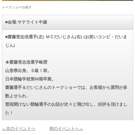
トークショーの様子
■会場:サテライト中越
■齋藤登志信選手(左) ＭＣだいじさん(右) (お笑いコンビ・だいま
じん)
★齋藤登志信選手略歴
山形県出身。Ｓ級Ⅰ班。
日本競輪学校第80期卒業。
齋藤選手＆だいじさんのトークショーでは、お客様から質問が多
数よせられ、
普段聞けない競輪選手のお話が次々と飛び出し、好評を頂けまし
た！
←次のイベントへ
前のイベントへ→